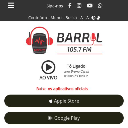
Siga
-nos
Conteúdo
-
Menu
-
Busca
A+
A-
Tô Ligado
com Bruna Casali
08:00h às 10:00h
AO VIVO
Baixe
os aplicativos oficiais
Apple Store
Google Play