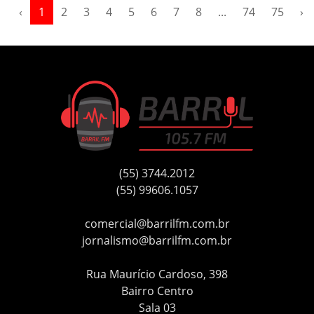
‹
1
2
3
4
5
6
7
8
...
74
75
›
(55) 3744.2012
(55) 99606.1057
comercial@barrilfm.com.br
jornalismo@barrilfm.com.br
Rua Maurício Cardoso, 398
Bairro Centro
Sala 03