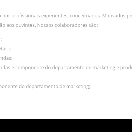
a por profissionais experientes, conceituados. Motivados p
ação aos ouvintes. Nossos colaboradores são:
;
tário;
endas;
 vendas e componente do departamento de marketing e prod
mponente do departamento de marketing;