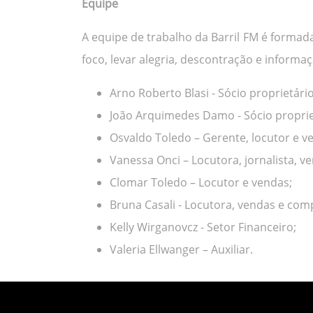
Equipe
A equipe de trabalho da Barril FM é formad
foco, levar alegria, descontração e inform
Arno Roberto Blasi - Sócio proprietário
João Arquimedes Damo - Sócio proprie
Osvaldo Toledo – Gerente, locutor e v
Vanessa Onci – Locutora, jornalista,
Clomar Toledo – Locutor e vendas;
Bruna Casali - Locutora, vendas e co
Kelly Wirganovcz - Setor Financeiro;
Valeria Ellwanger – Auxiliar.