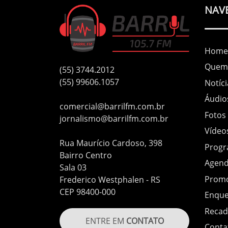
NAV
Home
Quem
(55) 3744.2012
(55) 99606.1057
Notíci
Áudio
comercial@barrilfm.com.br
Fotos
jornalismo@barrilfm.com.br
Vídeo
Rua Maurício Cardoso, 398
Prog
Bairro Centro
Agen
Sala 03
Prom
Frederico Westphalen - RS
CEP 98400-000
Enque
Recad
ENTRE EM
CONTATO
Conta