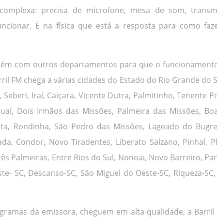
complexa: precisa de microfone, mesa de som, transm
funcionar. É na física que está a resposta para como f
ém com outros departamentos para que o funcionamento
rril FM chega a várias cidades do Estado do Rio Grande do S
Seberi, Iraí, Caiçara, Vicente Dutra, Palmitinho, Tenente P
guaí, Dois Irmãos das Missões, Palmeira das Missões, Boa
Alta, Rondinha, São Pedro das Missões, Lageado do Bugre
a, Condor, Novo Tiradentes, Liberato Salzano, Pinhal, Plan
ês Palmeiras, Entre Rios do Sul, Nonoai, Novo Barreiro, Pa
ste- SC, Descanso-SC, São Miguel do Oeste-SC, Riqueza-SC,
rogramas da emissora, cheguem em alta qualidade, a Barri