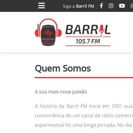
Siga
a
Barril FM
Quem Somos
A sua mais nova paixão
A história da Barril FM inicia em 2001 q
concorrência de um canal de rádio comerci
experimental foi uma longa jornada. No dia 