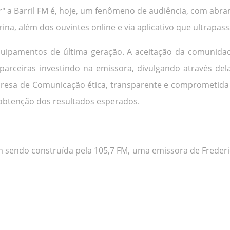
r" a Barril FM é, hoje, um fenômeno de audiência, com abr
ina, além dos ouvintes online e via aplicativo que ultrapas
ipamentos de última geração. A aceitação da comunidade
rceiras investindo na emissora, divulgando através dela
esa de Comunicação ética, transparente e comprometida 
obtenção dos resultados esperados.
m sendo construída pela 105,7 FM, uma emissora de Frederi