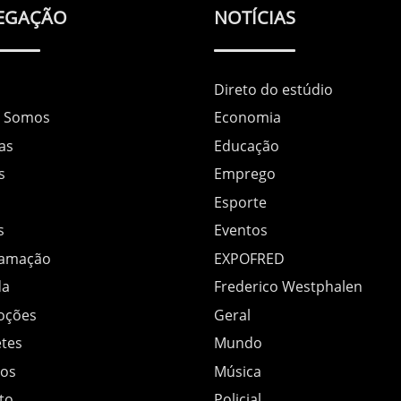
EGAÇÃO
NOTÍCIAS
Direto do estúdio
 Somos
Economia
as
Educação
s
Emprego
Esporte
s
Eventos
ramação
EXPOFRED
da
Frederico Westphalen
oções
Geral
tes
Mundo
os
Música
to
Policial