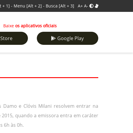
t + 1]
-
Menu
[Alt + 2]
-
Busca
[Alt + 3]
A+
A-
Baixe
os aplicativos oficiais
 Store
Google Play
s Damo e Clóvis Milani resolvem entrar na
e 2015, quando a emissora entra em caráter
s 6h às 0h.