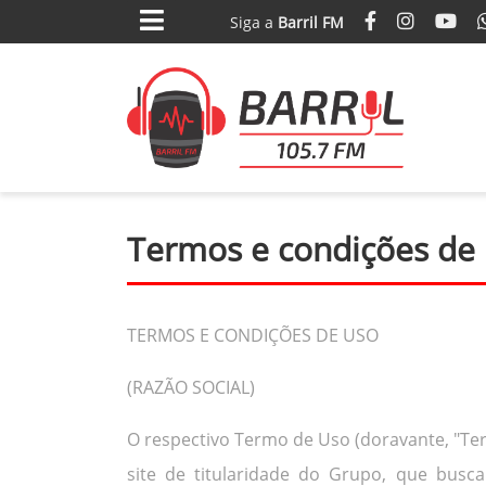
Siga
a
Barril FM
Termos e condições de
TERMOS E CONDIÇÕES DE USO
(RAZÃO SOCIAL)
O respectivo Termo de Uso (doravante, "Ter
site de titularidade do Grupo, que busca