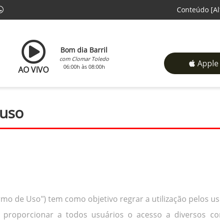
Conteúdo
[Al
Bom dia Barril
com Clomar Toledo
Apple
06:00h às 08:00h
AO VIVO
 uso
mo de Uso") tem como objetivo regrar a utilização pelos usu
 proporcionar a todos usuários o acesso a diversos con