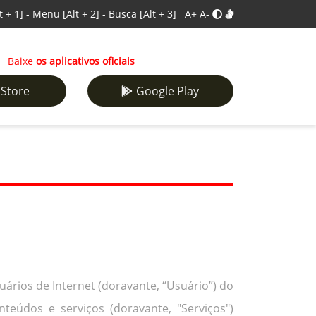
t + 1]
-
Menu
[Alt + 2]
-
Busca
[Alt + 3]
A+
A-
Baixe
os aplicativos oficiais
 Store
Google Play
ários de Internet (doravante, “Usuário”) do
teúdos e serviços (doravante, "Serviços")