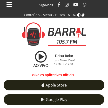
Siga
-nos
Conteúdo
-
Menu
-
Busca
A+
A-
Deixa Rolar
com Bruna Casali
15:00h às 17:00h
AO VIVO
Baixe
os aplicativos oficiais
Apple Store
Google Play