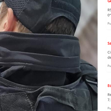
G
R
0
Pu
S
C
d
Pu
E
R
7,
Pu