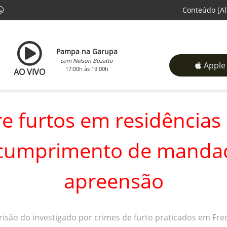
Conteúdo
[Al
Pampa na Garupa
com Nelson Buzatto
Apple
17:00h às 19:00h
AO VIVO
e furtos em residências
 cumprimento de manda
apreensão
 prisão do investigado por crimes de furto praticados em Fr