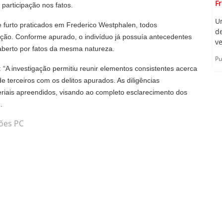
F
 participação nos fatos.
U
de furto praticados em Frederico Westphalen, todos
d
ção. Conforme apurado, o indivíduo já possuía antecedentes
ve
aberto por fatos da mesma natureza.
Pu
 “A investigação permitiu reunir elementos consistentes acerca
 de terceiros com os delitos apurados. As diligências
iais apreendidos, visando ao completo esclarecimento dos
.
ções PC