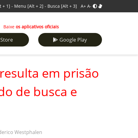
t + 1]
-
Menu
[Alt + 2]
-
Busca
[Alt + 3]
A+
A-
Baixe
os aplicativos oficiais
 Store
Google Play
 resulta em prisão
do de busca e
ederico Westphalen