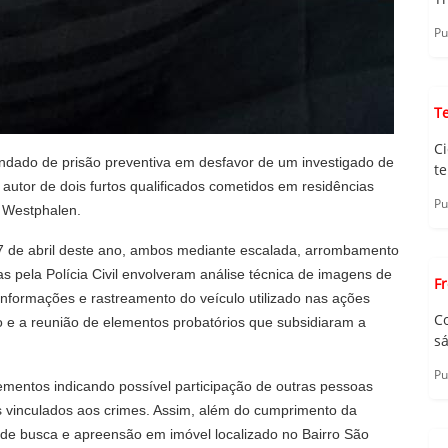
Pu
T
C
 mandado de prisão preventiva em desfavor de um investigado de
te
autor de dois furtos qualificados cometidos em residências
Pu
o Westphalen.
 07 de abril deste ano, ambos mediante escalada, arrombamento
s pela Polícia Civil envolveram análise técnica de imagens de
F
nformações e rastreamento do veículo utilizado nas ações
C
do e a reunião de elementos probatórios que subsidiaram a
sá
Pu
ementos indicando possível participação de outras pessoas
s vinculados aos crimes. Assim, além do cumprimento da
o de busca e apreensão em imóvel localizado no Bairro São