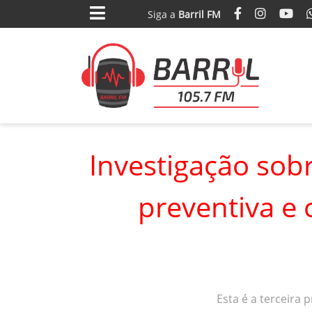
Siga
a
Barril FM
Investigação sobr
preventiva e
Esta é a terceira