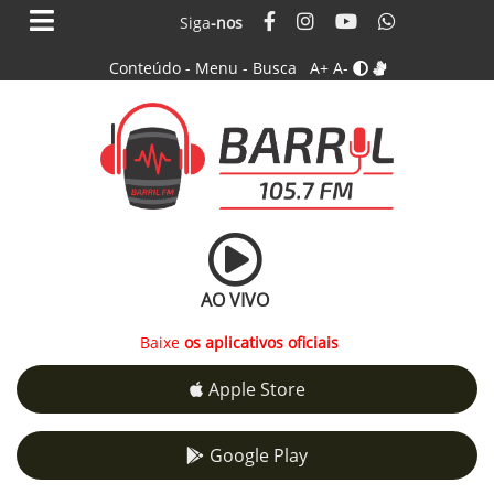
Siga
-nos
Conteúdo
-
Menu
-
Busca
A+
A-
AO VIVO
Baixe
os aplicativos oficiais
Apple Store
Google Play